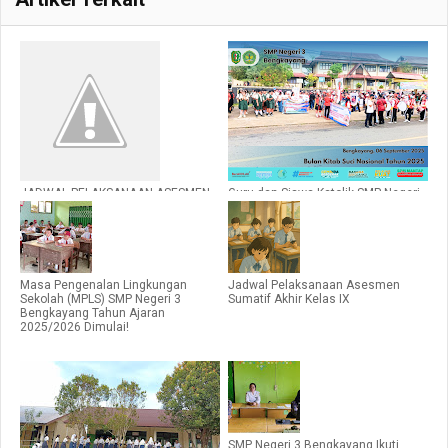
JADWAL PELAKSANAAN ASESMEN
Guru dan Siswa Katolik SMP Negeri
SUMATIF TENGAH SEMESTER
3 Bengkayang Ikuti Kegiatan Bulan
GANJIL
Kitab Suci Nasional di Bengkayang
Masa Pengenalan Lingkungan
Jadwal Pelaksanaan Asesmen
Sekolah (MPLS) SMP Negeri 3
Sumatif Akhir Kelas IX
Bengkayang Tahun Ajaran
2025/2026 Dimulai!
SMP Negeri 3 Bengkayang Ikuti