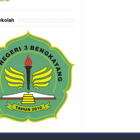
ekolah