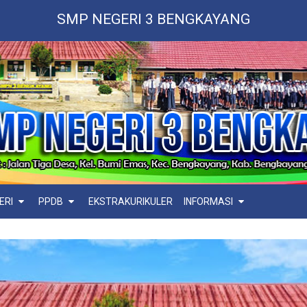
SMP NEGERI 3 BENGKAYANG
ERI
PPDB
EKSTRAKURIKULER
INFORMASI