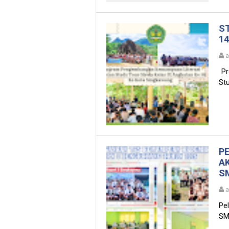
S
1
a
Pr
Stu
P
A
S
a
Pe
SM