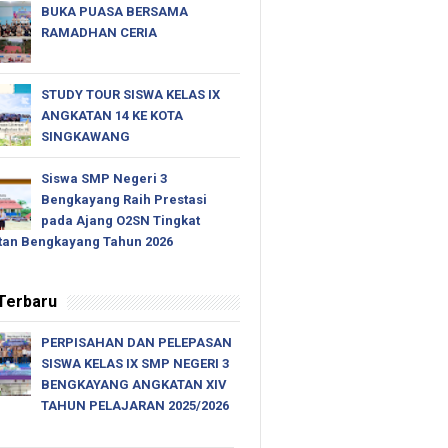
BUKA PUASA BERSAMA
RAMADHAN CERIA
STUDY TOUR SISWA KELAS IX
ANGKATAN 14 KE KOTA
SINGKAWANG
Siswa SMP Negeri 3
Bengkayang Raih Prestasi
pada Ajang O2SN Tingkat
an Bengkayang Tahun 2026
 Terbaru
PERPISAHAN DAN PELEPASAN
SISWA KELAS IX SMP NEGERI 3
BENGKAYANG ANGKATAN XIV
TAHUN PELAJARAN 2025/2026