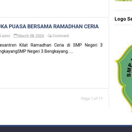
Logo S
UKA PUASA BERSAMA RAMADHAN CERIA
l azmi
March 08, 2026
Comment
santren Kilat Ramadhan Ceria di SMP Negeri 3
ngkayangSMP Negeri 3 Bengkayang......
Page 1 of 11