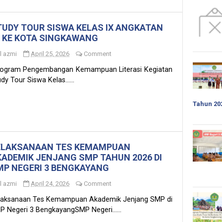
TUDY TOUR SISWA KELAS IX ANGKATAN
4 KE KOTA SINGKAWANG
l azmi
April 25, 2026
Comment
ogram Pengembangan Kemampuan Literasi Kegiatan
dy Tour Siswa Kelas......
Tahun 20
ELAKSANAAN TES KEMAMPUAN
KADEMIK JENJANG SMP TAHUN 2026 DI
MP NEGERI 3 BENGKAYANG
l azmi
April 24, 2026
Comment
laksanaan Tes Kemampuan Akademik Jenjang SMP di
P Negeri 3 BengkayangSMP Negeri......