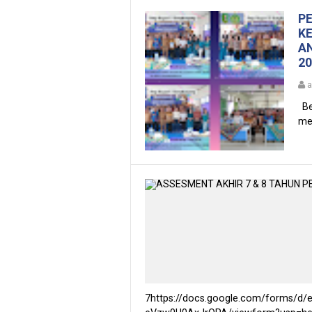
P
KE
A
20
a
Be
men
7https://docs.google.com/forms/