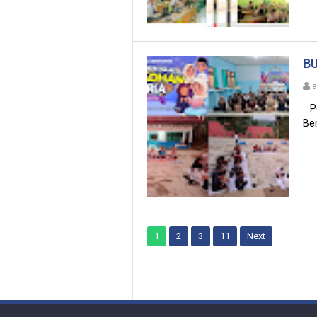
B
a
Pe
Be
1
2
3
11
Next