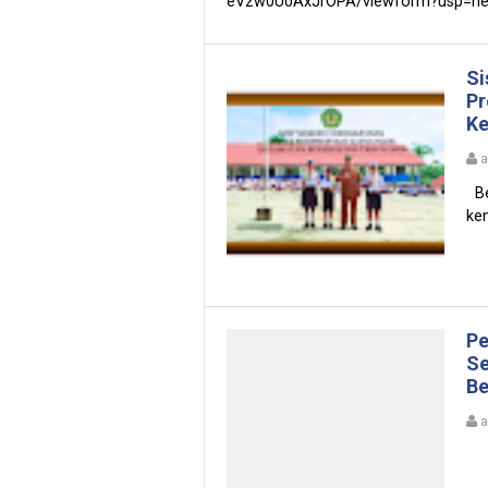
eVzw0U0AxJrOPA/viewform?usp=head
Si
Pr
Ke
a
Be
kem
Pe
Se
Be
a
.