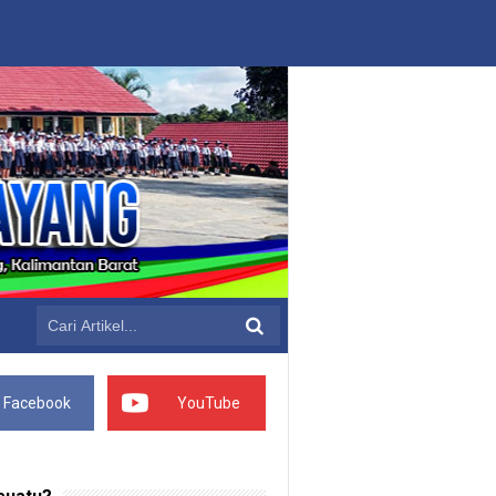
Facebook
YouTube