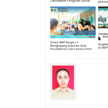
Laksanakan Pengisian Survei
BERSI
Pembiasaan Anak Indonesia
Sehat
Siswa SMP Negeri 3
Kegiat
Bengkayang Antusias Ikuti
di SMP
Pendaftaran Calon Ketua OSIS
Momen
Tahun Ajaran 2025/2026
Pembel