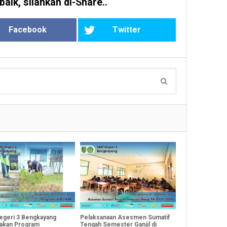
baik, silahkan di-Share..
Facebook
Twitter
geri 3 Bengkayang
Pelaksanaan Asesmen Sumatif
akan Program
Tengah Semester Ganjil di