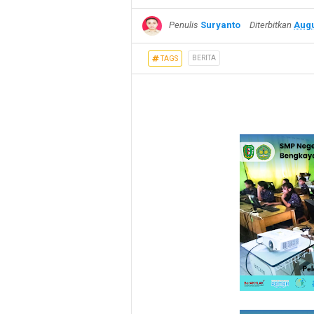
Penulis
Suryanto
Diterbitkan
Augu
BERITA
TAGS