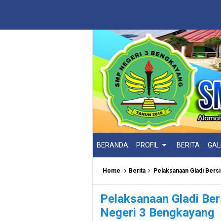
BERANDA
PROFIL
BERITA
GAL
Home
Berita
Pelaksanaan Gladi Bers
Pelaksanaan Gladi Be
Negeri 3 Bengkayang