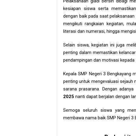
Pelaksanaan gladi bersih dibagi m
kesiapan siswa serta memastikan
dengan baik pada saat pelaksanaan
mengikuti rangkaian kegiatan, mul
literasi dan numerasi, hingga mengisi
Selain siswa, kegiatan ini juga mel
penting dalam memastikan kelancara
pendampingan dan motivasi kepada 
Kepala SMP Negeri 3 Bengkayang me
penting untuk mengevaluasi sejauh m
sarana prasarana. Dengan adanya 
2025
nanti dapat berjalan dengan lanc
Semoga seluruh siswa yang meng
membawa nama baik SMP Negeri 3 