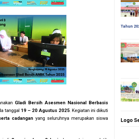
Tahun 20
anakan
Gladi Bersih Asesmen Nasional Berbasis
a tanggal
19 – 20 Agustus 2025
. Kegiatan ini diikuti
serta cadangan
yang seluruhnya merupakan siswa
Logo S