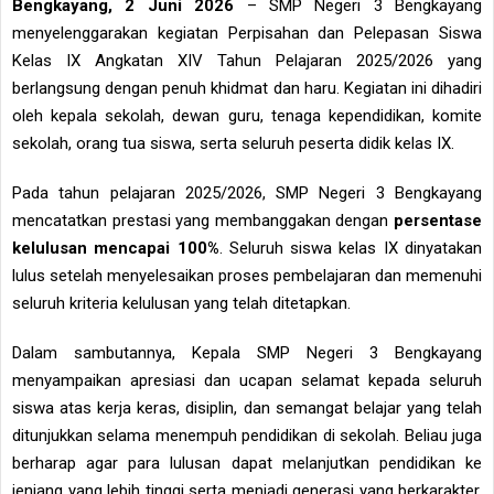
Bengkayang, 2 Juni 2026
– SMP Negeri 3 Bengkayang
menyelenggarakan kegiatan Perpisahan dan Pelepasan Siswa
Kelas IX Angkatan XIV Tahun Pelajaran 2025/2026 yang
berlangsung dengan penuh khidmat dan haru. Kegiatan ini dihadiri
oleh kepala sekolah, dewan guru, tenaga kependidikan, komite
sekolah, orang tua siswa, serta seluruh peserta didik kelas IX.
Pada tahun pelajaran 2025/2026, SMP Negeri 3 Bengkayang
mencatatkan prestasi yang membanggakan dengan
persentase
kelulusan mencapai 100%
. Seluruh siswa kelas IX dinyatakan
lulus setelah menyelesaikan proses pembelajaran dan memenuhi
seluruh kriteria kelulusan yang telah ditetapkan.
Dalam sambutannya, Kepala SMP Negeri 3 Bengkayang
menyampaikan apresiasi dan ucapan selamat kepada seluruh
siswa atas kerja keras, disiplin, dan semangat belajar yang telah
ditunjukkan selama menempuh pendidikan di sekolah. Beliau juga
berharap agar para lulusan dapat melanjutkan pendidikan ke
jenjang yang lebih tinggi serta menjadi generasi yang berkarakter,