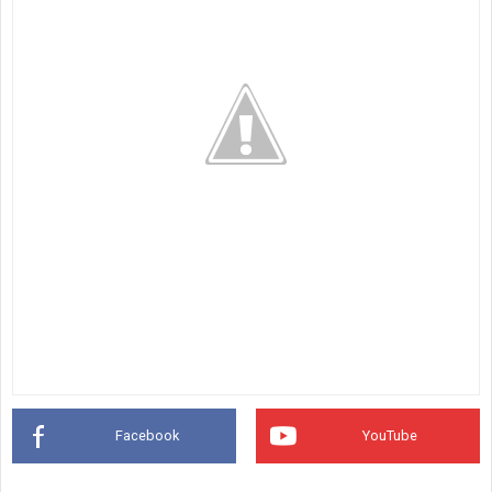
Facebook
YouTube