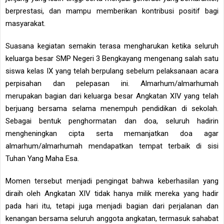
berprestasi, dan mampu memberikan kontribusi positif bagi
masyarakat.
Suasana kegiatan semakin terasa mengharukan ketika seluruh
keluarga besar SMP Negeri 3 Bengkayang mengenang salah satu
siswa kelas IX yang telah berpulang sebelum pelaksanaan acara
perpisahan dan pelepasan ini. Almarhum/almarhumah
merupakan bagian dari keluarga besar Angkatan XIV yang telah
berjuang bersama selama menempuh pendidikan di sekolah.
Sebagai bentuk penghormatan dan doa, seluruh hadirin
mengheningkan cipta serta memanjatkan doa agar
almarhum/almarhumah mendapatkan tempat terbaik di sisi
Tuhan Yang Maha Esa.
Momen tersebut menjadi pengingat bahwa keberhasilan yang
diraih oleh Angkatan XIV tidak hanya milik mereka yang hadir
pada hari itu, tetapi juga menjadi bagian dari perjalanan dan
kenangan bersama seluruh anggota angkatan, termasuk sahabat