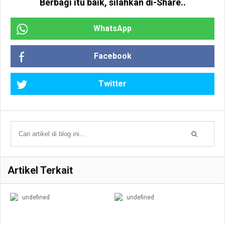
Berbagi itu baik, silahkan di-Share..
WhatsApp
Facebook
Twitter
Artikel Terkait
undefined
undefined