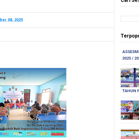
Cari Se
ber 08, 2025
Terpopu
ASSESME
2025 / 2
TAHUN P