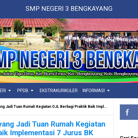
SMP NEGERI 3 BENGKAYANG
ERI
PPDB
EKSTRAKURIKULER
INFORMASI
Tuan Rumah Kegiatan OJL Berbagi Praktik Baik Implementasi 7 Jurus BK Hebat
ang Jadi Tuan Rumah Kegiatan
aik Implementasi 7 Jurus BK