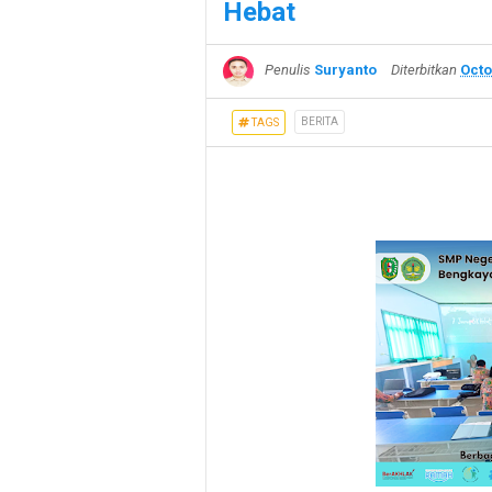
Hebat
Penulis
Suryanto
Diterbitkan
Octo
BERITA
TAGS