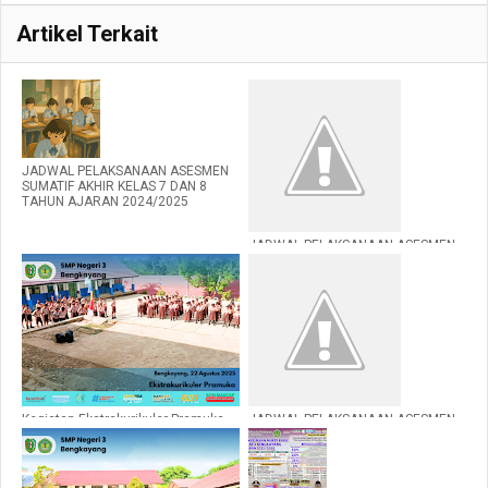
Artikel Terkait
JADWAL PELAKSANAAN ASESMEN
SUMATIF AKHIR KELAS 7 DAN 8
TAHUN AJARAN 2024/2025
JADWAL PELAKSANAAN ASESMEN
SUMATIF TENGAH SEMESTER
GANJIL
Kegiatan Ekstrakurikuler Pramuka
JADWAL PELAKSANAAN ASESMEN
dan Karate di SMP Negeri 3
SUMATIF AKHIR SEMESTER GANJIL
Bengkayang
SMP NEGERI 3 BENGKAYANG TAHUN
AJARAN 2025/2026