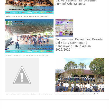
Jadwal Pelaksanaan Asesmen
Sumatif Akhir Kelas IX
Pelaksanaan Asesmen Sumatif
Tengah Semester Ganjil di SMP
Negeri 3 Bengkayang Tahun 2025
Pengumuman Penerimaan Peserta
Didik Baru SMP Negeri 3
Bengkayang Tahun Ajaran
2025/2026
SMP Negeri 3 Bengkayang Gelar
Kegiatan Ekstrakurikuler Futsal di
Luar Sekolah
JADWAL PELAKSANAAN ASESMEN
Kegiatan awal masuk sekolah (
SUMATIF AKHIR SEMESTER GANJIL
Halal Bihalal )
SMP NEGERI 3 BENGKAYANG TAHUN
AJARAN 2025/2026