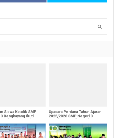
an Siswa Katolik SMP
Upacara Perdana Tahun Ajaran
 3 Bengkayang Ikuti
2025/2026 SMP Negeri 3
n Bulan Kitab Suci
Bengkayang: Etika, Budaya, dan
al di Bengkayang
Teknologi Jadi Sorotan