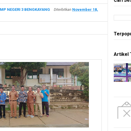
Cari Se
MP NEGERI 3 BENGKAYANG
Diterbitkan
November 18,
Terpopu
Artikel