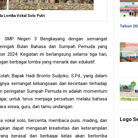
a Lomba Vokal Solo Putri
Tahun 20
— SMP Negeri 3 Bengkayang dengan semangat
eringati Bulan Bahasa dan Sumpah Pemuda yang
ber 2024. Kegiatan ini berlangsung selama tiga hari,
engan berbagai lomba yang menarik dan edukatif.
olah, Bapak Hadi Bronto Sudjoko, S.Pd., yang dalam
gnya semangat kebangsaan dan kecintaan terhadap
dan peringatan Sumpah Pemuda ini adalah momentum
ajar, untuk terus menjaga persatuan melalui bahasa
para siswa, guru, dan tamu undangan.
Logo S
ba vokal solo, bercerita, membaca puisi, mading, dan
pkan dapat mengasah kreativitas dan keterampilan
ang berasal dari berbagai kelas akan berlomba