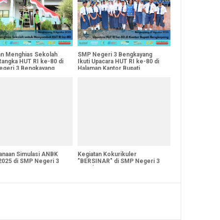
an Menghias Sekolah
SMP Negeri 3 Bengkayang
Rangka HUT RI ke-80 di
Ikuti Upacara HUT RI ke-80 di
geri 3 Bengkayang
Halaman Kantor Bupati
anaan Simulasi ANBK
Kegiatan Kokurikuler
2025 di SMP Negeri 3
"BERSINAR" di SMP Negeri 3
ayang
Bengkayang