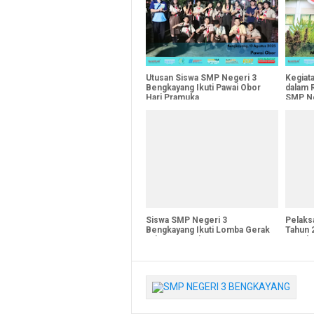
Utusan Siswa SMP Negeri 3
Kegiat
Bengkayang Ikuti Pawai Obor
dalam 
Hari Pramuka
SMP Ne
Siswa SMP Negeri 3
Pelaks
Bengkayang Ikuti Lomba Gerak
Tahun 
Jalan HUT RI ke-80
Bengk