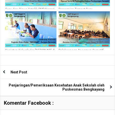
Guru dan Siswa Katolik SMP Negeri
Peresmian Tempat Baru
3 Bengkayang Ikuti Kegiatan Bulan
Pembuangan Sampah di SMP
Kitab Suci Nasional di Bengkayang
Negeri 3 Bengkayang
Kegiatan Kokurikuler "BERSINAR" di
Pelaksanaan Asesmen Sumatif
SMP Negeri 3 Bengkayang
Tengah Semester Ganjil di SMP
Negeri 3 Bengkayang Tahun 2025
Next Post
Penjaringan/Pemeriksaan Kesehatan Anak Sekolah oleh
Puskesmas Bengkayang
Komentar Facebook :