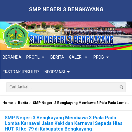
SMP NEGERI 3 BENGKAYANG
BERANDA
PROFIL
BERITA
GALERI
PPDB
EKSTRAKURIKULER
INFORMASI
Home
Berita
SMP Negeri 3 Bengkayang Membawa 3 Piala Pada Lomba Karnaval Jalan Kaki dan Karnaval Sepeda Hias HUT RI ke-79 di Kabupaten Bengkayang
SMP Negeri 3 Bengkayang Membawa 3 Piala Pada
Lomba Karnaval Jalan Kaki dan Karnaval Sepeda Hias
HUT RI ke-79 di Kabupaten Bengkayang