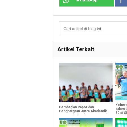
Artikel Terkait
Kebers
Pembagian Rapor dan
dalam 
Penghargaan Juara Akademik
80 di 
& Non Akademik SMP Negeri
Bengk
3 Bengkayang Tahun Ajaran
2024/2025