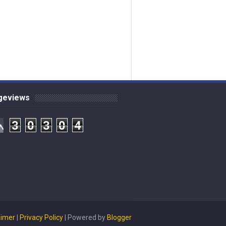
ageviews
3
0
3
0
4
aimer
|
Privacy Policy
| Powered by
Blogger