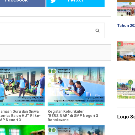
Tahun 20
amaan Guru dan Siswa
Kegiatan Kokurikuler
Lomba Balon HUT RI ke-
"BERSINAR" di SMP Negeri 3
Logo S
SMP Negeri 3
Bengkayang
ayang