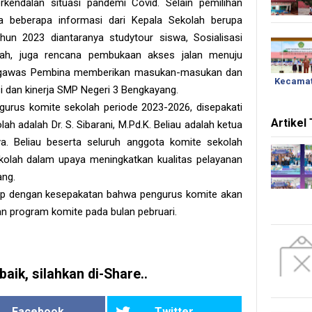
rkendalan situasi pandemi Covid. Selain pemilihan
a beberapa informasi dari Kepala Sekolah berupa
un 2023 diantaranya studytour siswa, Sosialisasi
olah, juga rencana pembukaan akses jalan menuju
engawas Pembina memberikan masukan-masukan dan
Kecamat
i dan kinerja SMP Negeri 3 Bengkayang.
urus komite sekolah periode 2023-2026, disepakati
Artikel
h adalah Dr. S. Sibarani, M.Pd.K. Beliau adalah ketua
a. Beliau beserta seluruh anggota komite sekolah
olah dalam upaya meningkatkan kualitas pelayanan
ang.
p dengan kesepakatan bahwa pengurus komite akan
n program komite pada bulan pebruari.
baik, silahkan di-Share..
Facebook
Twitter