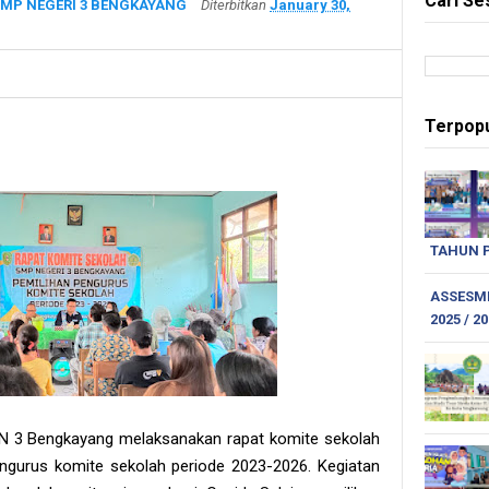
Cari Se
MP NEGERI 3 BENGKAYANG
Diterbitkan
January 30,
Terpopu
TAHUN P
ASSESME
2025 / 2
PN 3 Bengkayang melaksanakan rapat komite sekolah
gurus komite sekolah periode 2023-2026. Kegiatan