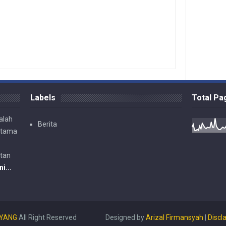
Labels
Total P
alah
Berita
rtama
ntan
ni...
AYANG
All Right Reserved
Designed by
Arizal Firmansyah
|
Discl